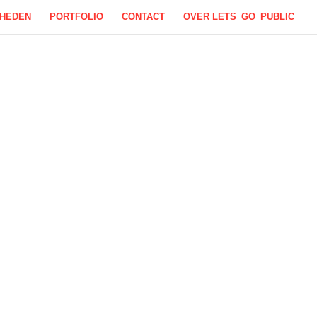
KHEDEN
PORTFOLIO
CONTACT
OVER LETS_GO_PUBLIC