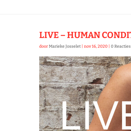
LIVE – HUMAN CONDI
door
Marieke Josselet
|
nov 16, 2020
|
0 Reacties