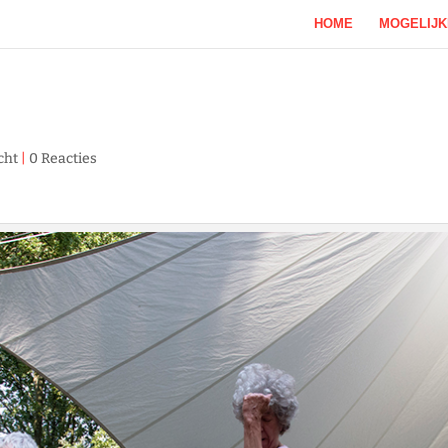
HOME
MOGELIJ
cht
|
0 Reacties