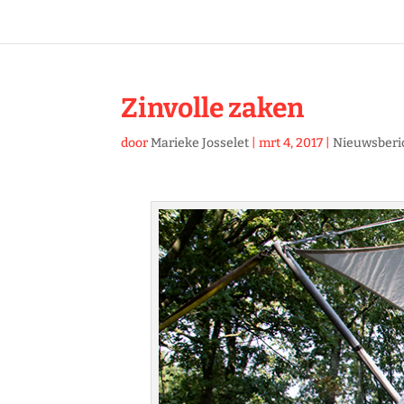
Zinvolle zaken
door
Marieke Josselet
|
mrt 4, 2017
|
Nieuwsberi